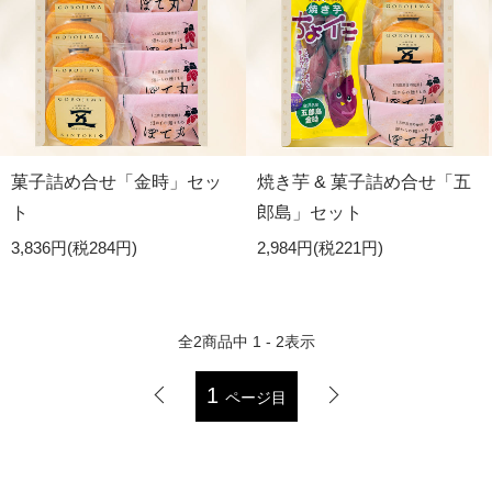
菓子詰め合せ「金時」セッ
焼き芋 & 菓子詰め合せ「五
ト
郎島」セット
3,836円(税284円)
2,984円(税221円)
全
2
商品中
1 - 2
表示
1
ページ目