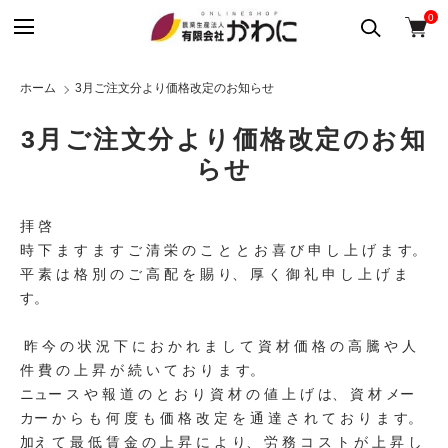
0
ホーム
3月ご注文分より価格改定のお知らせ
3月ご注文分より価格改定のお知
らせ
拝 啓
時 下 ま す ま す ご 清 栄 の こ と と お 喜 び 申 し 上 げ ま す。
平 素 は 格 別 の ご 高 配 を 賜 り、 厚 く 御 礼 申 し 上 げ ま
す。
昨 今 の 状 況 下 に お か れ ま し て 資 材 価 格 の 高 騰 や 人
件 費 の 上 昇 が 続 い て お り ま す。
ニュー ス や 報 道 の と お り 資 材 の 値 上 げ は、 資 材 メー
カー か ら も 何 度 も 価 格 改 定 を 通 達 さ れ て お り ま す。
加え て 最 低 賃 金 の 上 昇 に よ り、 労 務 コ ス ト が 上 昇 し