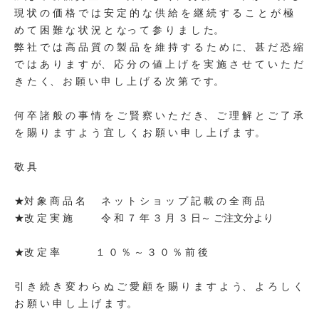
現 状 の 価 格 で は 安 定 的 な 供 給 を 継 続 す る こ と が 極
め て 困 難 な 状 況 と なっ て 参 り ま し た。
弊 社 で は 高 品 質 の 製 品 を 維 持 す る た め に、 甚 だ 恐 縮
で は あ り ま す が、 応 分 の 値 上 げ を 実 施 さ せ て い た だ
き た く、 お 願 い 申 し 上 げ る 次 第 で す。
何 卒 諸 般 の 事 情 を ご 賢 察 い た だ き、 ご 理 解 と ご 了 承
を 賜 り ま す よ う 宜 し く お 願 い 申 し 上 げ ま す。
敬 具
★対 象 商 品 名 ネ ッ ト シ ョ ッ プ 記 載 の 全 商 品
★改 定 実 施 令 和 ７ 年 ３ 月 ３ 日～ ご注文分より
★改 定 率 １ ０ ％ ～ ３ ０ ％ 前 後
引 き 続 き 変 わ ら ぬ ご 愛 顧 を 賜 り ま す よ う、 よ ろ し く
お 願 い 申 し 上 げ ま す。