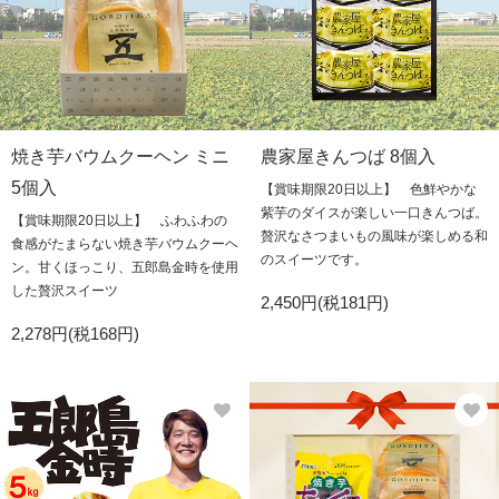
焼き芋バウムクーヘン ミニ
農家屋きんつば 8個入
5個入
【賞味期限20日以上】 色鮮やかな
紫芋のダイスが楽しい一口きんつば。
【賞味期限20日以上】 ふわふわの
贅沢なさつまいもの風味が楽しめる和
食感がたまらない焼き芋バウムクーヘ
のスイーツです。
ン。甘くほっこり、五郎島金時を使用
した贅沢スイーツ
2,450円(税181円)
2,278円(税168円)