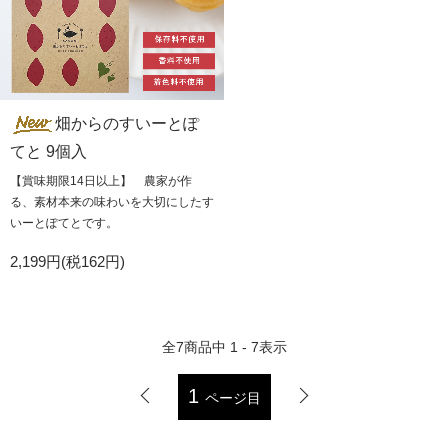
畑からのすいーとぽ
てと 9個入
【賞味期限14日以上】 農家が作
る、素材本来の味わいを大切にしたす
いーとぽてとです。
2,199円(税162円)
全
7
商品中
1 - 7
表示
1
ページ目