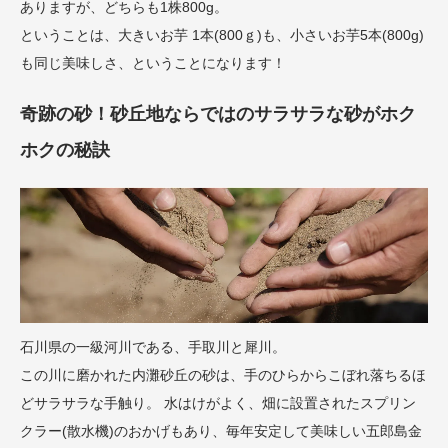
ありますが、どちらも1株800g。
ということは、大きいお芋 1本(800ｇ)も、小さいお芋5本(800g)
も同じ美味しさ、ということになります！
奇跡の砂！砂丘地ならではのサラサラな砂がホク
ホクの秘訣
石川県の一級河川である、手取川と犀川。
この川に磨かれた内灘砂丘の砂は、手のひらからこぼれ落ちるほ
どサラサラな手触り。 水はけがよく、畑に設置されたスプリン
クラー(散水機)のおかげもあり、毎年安定して美味しい五郎島金