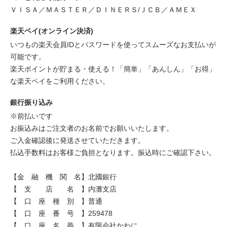
ＶＩＳＡ／ＭＡＳＴＥＲ／ＤＩＮＥＲＳ/ＪＣＢ／ＡＭＥＸ
楽天ペイ(オンライン決済)
いつもの楽天会員IDとパスワードを使ってスムーズなお支払いが
可能です。
楽天ポイントが貯まる・使える！「簡単」「あんしん」「お得」
な楽天ペイをご利用ください。
銀行振り込み
※前払いです
お振込みはご注文者のお名前でお願いいたします。
ご入金確認後に発送させていただきます。
払込手数料はお客様ご負担となります。振込時にご確認下さい。
【金 融 機 関 名】北國銀行
【 支 店 名 】内灘支店
【 口 座 種 別 】普通
【 口 座 番 号 】259478
【 口 座 名 義 】有限会社かわに