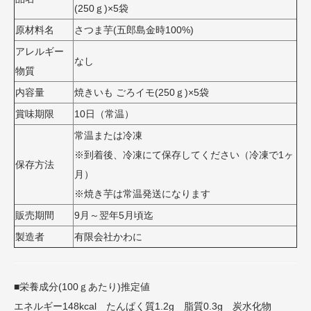
(250ｇ)×5袋
原材料名
さつま芋(五郎島金時100%)
アレルギー
なし
物質
内容量
焼きいも ごろイモ(250ｇ)×5袋
賞味期限
10日（常温）
常温または冷凍
※到着後、冷凍にて保存してください（冷凍で1ヶ
保存方法
月）
※焼き芋は常温発送になります
販売期間
9月～翌年5月頃迄
製造者
有限会社かわに
■栄養成分(100ｇあたり)推定値
エネルギー148kcal たんぱく質1.2g 脂質0.3g 炭水化物