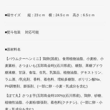
■箱サイズ 縦：23ｃｍ 横：24.5ｃｍ 高さ：6.5ｃｍ
■熨斗包装 対応可能
■原材料名
【バウムクーヘンミニ】鶏卵(国産)、食用植物油脂、小麦粉、小
麦澱粉、さつまいも(五郎島金時)(石川県産)、糖類、果糖ブドウ
糖液糖、甘藷、食塩、生乳、乳製品、植物油脂、デキストリン、
ラム酒、/乳化剤、香料、着色料、増粘多糖類、ポリリン酸Na、
PH調整剤、膨張剤、(一部に卵・小麦・乳成分を含む)
【ぽて丸】さつま芋(五郎島金時100%)(石川県産)、鶏卵、砂糖、
植物性油脂、小麦粉/膨張剤、着色料(クチナシ)、(一部に卵・小
麦・乳成分を含む)