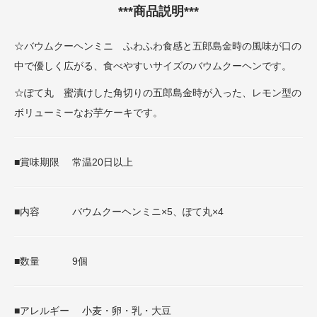
***商品説明***
☆バウムクーヘンミニ ふわふわ食感と五郎島金時の風味が口の
中で優しく広がる、食べやすいサイズのバウムクーヘンです。
☆ぽて丸 蜜漬けした角切りの五郎島金時が入った、レモン型の
ボリューミーなお芋ケーキです。
■賞味期限 常温20日以上
■内容 バウムクーヘンミニ×5、ぽて丸×4
■数量 9個
■アレルギー 小麦・卵・乳・大豆